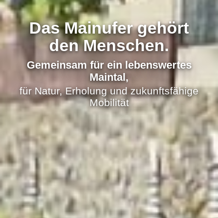
Das Mainufer gehört
den Menschen.
Gemeinsam für ein lebenswertes
Maintal,
für Natur, Erholung und zukunftsfähige
Mobilität