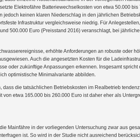
gesetzte Elektrofähre Batteriewechselkosten von etwa 50.000 b
n jedoch keinen klaren Niederschlag in den jährlichen Betrieb
 ortsfeste Infrastruktur vergleichsweise niedrig. Für Anlegeste
rund 500.000 Euro (Preisstand 2016) veranschlagt, bei jährlich
wasserereignisse, erhöhte Anforderungen an robuste oder höhe
ausgewiesen. Auch die angesetzten Kosten für die Ladeinfrastruk
se oder zukünftige Anpassungen erkennen. Insgesamt spricht d
ich optimistische Minimalvariante abbilden.
dass die tatsächlichen Betriebskosten im Realbetrieb tendenzie
it von etwa 165.000 bis 260.000 Euro ist daher eher als Unterg
ie Mainfähre in der vorliegenden Untersuchung zwar aus gesamt
terfragen ist. So wird in der Studie nicht ausreichend berücksich