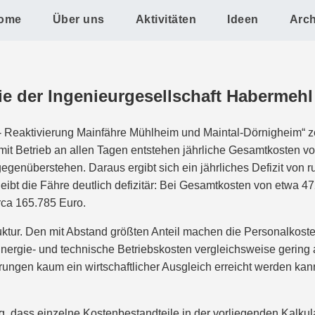
ome
Über uns
Aktivitäten
Ideen
Arch
 der Ingenieurgesellschaft Habermehl
 Reaktivierung Mainfähre Mühlheim und Maintal-Dörnigheim“ zei
 mit Betrieb an allen Tagen entstehen jährliche Gesamtkosten
genüberstehen. Daraus ergibt sich ein jährliches Defizit von 
eibt die Fähre deutlich defizitär: Bei Gesamtkosten von etwa
irca 165.785 Euro.
ruktur. Den mit Abstand größten Anteil machen die Personalkoste
rgie- und technische Betriebskosten vergleichsweise gering au
ungen kaum ein wirtschaftlicher Ausgleich erreicht werden kan
ng, dass einzelne Kostenbestandteile in der vorliegenden Kalkula