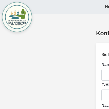
H
Kont
Sie 
Na
E-M
Nac