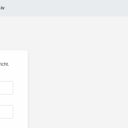
iv
icht.