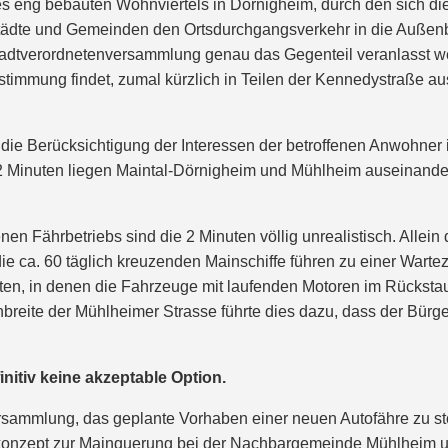
 des eng bebauten Wohnviertels in Dörnigheim, durch den sich 
Städte und Gemeinden den Ortsdurchgangsverkehr in die Außenbe
dtverordnetenversammlung genau das Gegenteil veranlasst werd
Zustimmung findet, zumal kürzlich in Teilen der Kennedystraße 
 die Berücksichtigung der Interessen der betroffenen Anwohner 
 2 Minuten liegen Maintal-Dörnigheim und Mühlheim auseinander
 Fährbetriebs sind die 2 Minuten völlig unrealistisch. Allein d
 ca. 60 täglich kreuzenden Mainschiffe führen zu einer Wartez
n, in denen die Fahrzeuge mit laufenden Motoren im Rückstau bi
reite der Mühlheimer Strasse führte dies dazu, dass der Bürge
initiv keine akzeptable Option.
sammlung, das geplante Vorhaben einer neuen Autofähre zu stop
rskonzept zur Mainquerung bei der Nachbargemeinde Mühlheim 