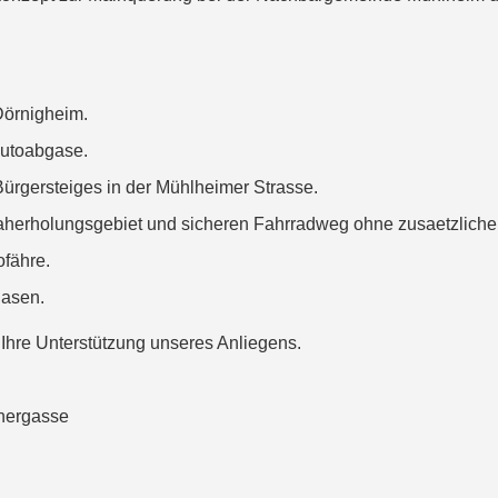
-Dörnigheim.
Autoabgase.
Bürgersteiges in der Mühlheimer Strasse.
Naherholungsgebiet und sicheren Fahrradweg ohne zusaetzliche
ofähre.
asen.
f Ihre Unterstützung unseres Anliegens.
chergasse