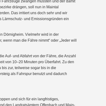
die Fahrzeuge zwängen müssten und der damit
zirke drängen, soll nun in Maintal
en. Das irritiert uns doch sehr und wir
aus Lärmschutz- und Emissionsgründen ein
in Dörnigheim. Vielmehr wird in der
, wenn man die Fähre nimmt“ oder „Jeder will
ie Auf- und Abfahrt von der Fähre, die Anzahl
eit von 10–20 Minuten pro Überfahrt. Zu den
s zur, teilweise sogar bis in die
rsteig als Fahrspur benutzt und dadurch
pen und sich für ein langfristiges,
und den Landratsämtern Offenbach und Main-